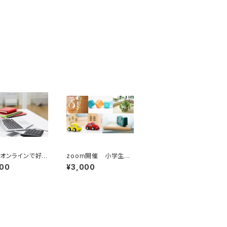
mオンラインで好き
zoom開催 小学生ま
起業するための
での撮影クラス〜かっこ
000
¥3,000
室
いい写真の撮り方〜今
日からカメラマン！