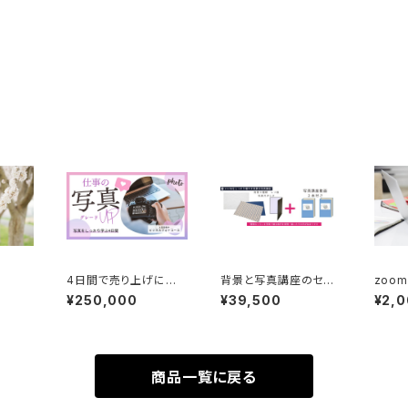
4日間で売り上げに関
背景と写真講座のセッ
zoo
わる写真の撮り方を学
ト
な事で
¥250,000
¥39,500
¥2,
ぶビジネスフォトコース
相談
商品一覧に戻る